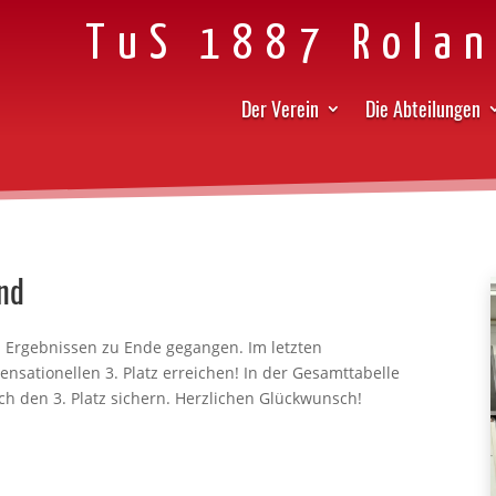
TuS 1887 Rolan
Der Verein
Die Abteilungen
end
en Ergebnissen zu Ende gegangen. Im letzten
ensationellen 3. Platz erreichen! In der Gesamttabelle
ich den 3. Platz sichern. Herzlichen Glückwunsch!