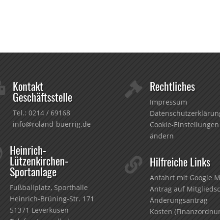
Kontakt
Rechtliches


Geschäftsstelle
Impressum
Tel.:
0214 / 69168
Datenschutzerklärun
info@roland-buerrig.de
Cookie-Einstellungen
ändern
Heinrich-

Lützenkirchen-
Hilfreiche Links

Sportanlage
Anfahrt mit Google 
Fußballplatz, Sporthalle
Antrag auf Mitglieds
Heinrich-Brüning-Str. 171
Änderungsantrag
51371 Leverkusen
Kosten (Finanzordnu