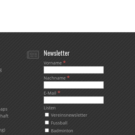
Newsletter

*
Vorname
g
*
Nachname
*
E-Mail
Listen
Maps
Vereinsnewsletter
chaft
Fussball
ng)
Badminton