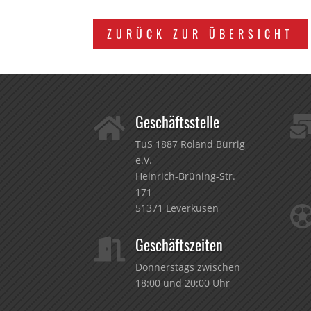
ZURÜCK ZUR ÜBERSICHT
Geschäftsstelle

TuS 1887 Roland Bürrig
e.V.
Heinrich-Brüning-Str.
171
51371 Leverkusen
Geschäftszeiten

Donnerstags zwischen
18:00 und 20:00 Uhr