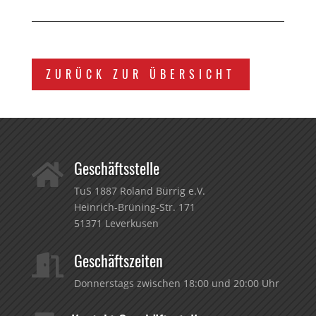
ZURÜCK ZUR ÜBERSICHT
Geschäftsstelle

TuS 1887 Roland Bürrig e.V.
Heinrich-Brüning-Str. 171
51371 Leverkusen
Geschäftszeiten

Donnerstags zwischen 18:00 und 20:00 Uhr