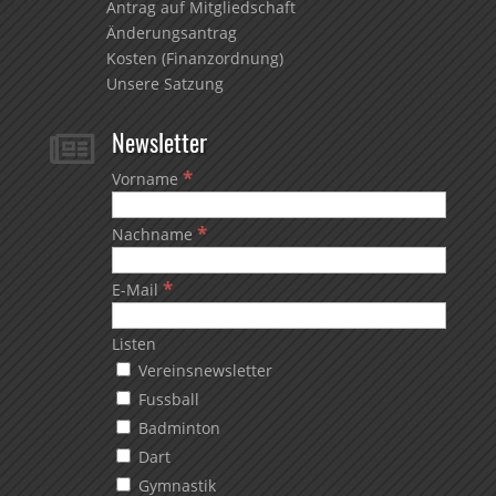
Antrag auf Mitgliedschaft
Änderungsantrag
Kosten (Finanzordnung)
Unsere Satzung
Newsletter

*
Vorname
*
Nachname
*
E-Mail
Listen
Vereinsnewsletter
Fussball
Badminton
Dart
Gymnastik