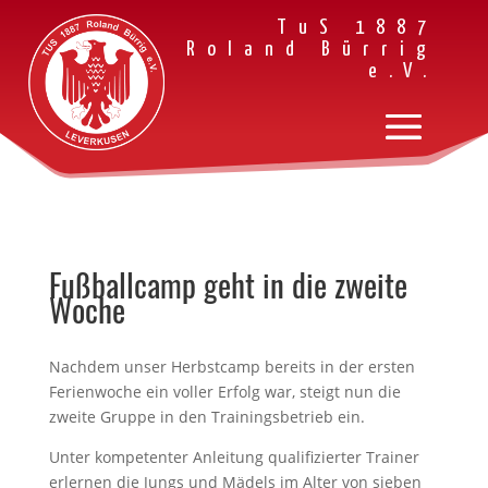
TuS 1887
Roland Bürrig
e.V.
Fußballcamp geht in die zweite
Woche
Nachdem unser Herbstcamp bereits in der ersten
Ferienwoche ein voller Erfolg war, steigt nun die
zweite Gruppe in den Trainingsbetrieb ein.
Unter kompetenter Anleitung qualifizierter Trainer
erlernen die Jungs und Mädels im Alter von sieben