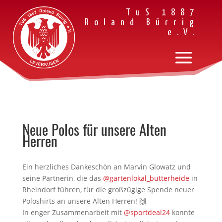
TuS 1887
Roland Bürrig
e.V.
Neue Polos für unsere Alten
Herren
Ein herzliches Dankeschön an Marvin Glowatz und
seine Partnerin, die das
@gartenlokal_butterheide
in
Rheindorf führen, für die großzügige Spende neuer
Poloshirts an unsere Alten Herren! 🙌
In enger Zusammenarbeit mit
@sportdeal24
konnte