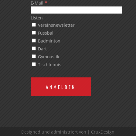
*
E-Mail
Listen
Vereinsnewsletter
Fussball
Badminton
Dart
Gymnastik
Tischtennis
Designed und administriert von |
CruxDesign