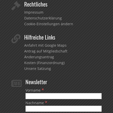
Rechtliches

Impressum
Datenschutzerklärung
Cookie-Einstellungen ändern
Hilfreiche Links

Anfahrt mit Google Maps
Antrag auf Mitgliedschaft
Änderungsantrag
Kosten (Finanzordnung)
Unsere Satzung
Newsletter

*
Vorname
*
Nachname