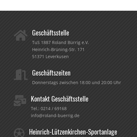
Geschäftsstelle

TuS 1887 Roland Bürrig e.V.
Heinrich-Brüning-Str. 171
51371 Leverkusen
Geschäftszeiten

Donnerstags zwischen 18:00 und 20:00 Uhr
Kontakt Geschäftsstelle

Tel.:
0214 / 69168
info@roland-buerrig.de
Heinrich-Lützenkirchen-Sportanlage
