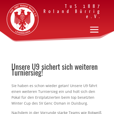
TuS 1887
Roland Bürrig
e.V.
Unsere U9 sichert sich weiteren
Turniersieg!
Sie haben es schon wieder getan! Unsere U9 fährt
einen weiteren Turniersieg ein und holt sich den
Pokal für den Erstplatzierten beim top besetzten
Winter Cup des SV Genc Osman in Duisburg.
Nachdem in der Vorrunde starke Teams wie Rotweiß