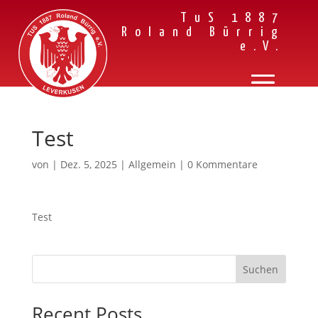
TuS 1887
Roland Bürrig
e.V.
Test
von
|
Dez. 5, 2025
| Allgemein |
0 Kommentare
Test
Suchen
Recent Posts