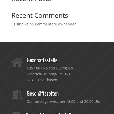
Recent Comments
Es sind keine Kommentare vorhanden.
Geschäftsstelle

TuS 1887 Roland Bürrig e.V.
Heinrich-Brüning-Str. 171
51371 Leverkusen
Geschäftszeiten

Donnerstags zwischen 18:00 und 20:00 Uhr