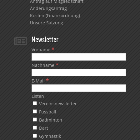
Antrag auf Mitgliedschaft
Änderungsantrag
Kosten (Finanzordnung)
Unsere Satzung
Newsletter

*
Vorname
*
Nachname
*
E-Mail
Listen
Vereinsnewsletter
Fussball
Badminton
Dart
Gymnastik