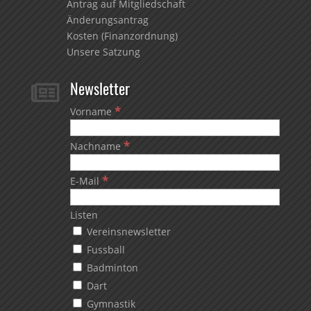
Antrag auf Mitgliedschaft
Änderungsantrag
Kosten (Finanzordnung)
Unsere Satzung
Newsletter

*
Vorname
*
Nachname
*
E-Mail
Listen
Vereinsnewsletter
Fussball
Badminton
Dart
Gymnastik