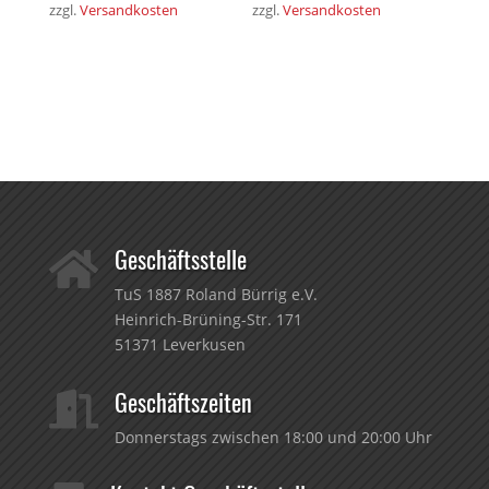
zzgl.
Versandkosten
zzgl.
Versandkosten
Geschäftsstelle

TuS 1887 Roland Bürrig e.V.
Heinrich-Brüning-Str. 171
51371 Leverkusen
Geschäftszeiten

Donnerstags zwischen 18:00 und 20:00 Uhr