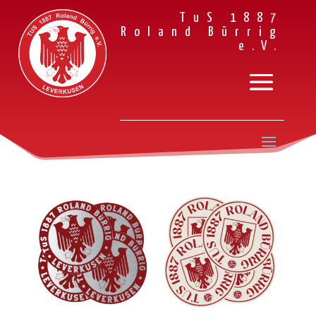
TuS 1887
Roland Bürrig
e.V.