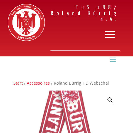
TuS 1887
Roland Bürrig
e.V.
Start
/
Accessoires
/ Roland Bürrig HD Webschal