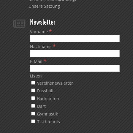
Unsere Satzung
Newsletter

*
Vorname
*
Nachname
*
E-Mail
Listen
Vereinsnewsletter
Fussball
Badminton
Dart
Gymnastik
Tischtennis