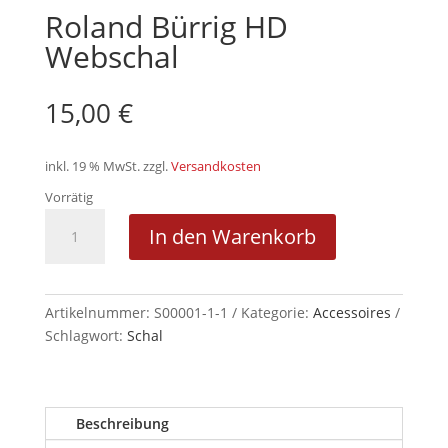
Roland Bürrig HD
Webschal
15,00
€
inkl. 19 % MwSt.
zzgl.
Versandkosten
Vorrätig
Roland
In den Warenkorb
Bürrig
HD
Webschal
Menge
Artikelnummer:
S00001-1-1
Kategorie:
Accessoires
Schlagwort:
Schal
Beschreibung