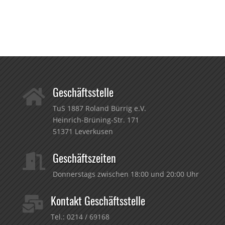
Geschäftsstelle

TuS 1887 Roland Bürrig e.V.
Heinrich-Brüning-Str. 171
51371 Leverkusen
Geschäftszeiten

Donnerstags zwischen 18:00 und 20:00 Uhr
Kontakt Geschäftsstelle

Tel.:
0214 / 69168