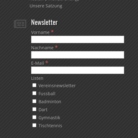
Unsere Satzung
Newsletter

*
Vorname
*
Nachname
*
E-Mail
Listen
Vereinsnewsletter
Fussball
Badminton
Dart
Gymnastik
Tischtennis