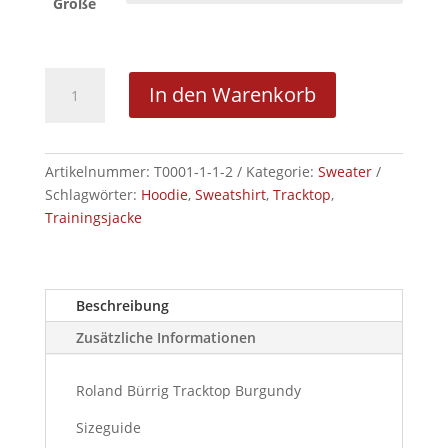
Größe
.Roland
In den Warenkorb
Bürrig
Tracktop
Burgundy
VORBESTELLUNG
Artikelnummer:
T0001-1-1-2
Kategorie:
Sweater
Menge
Schlagwörter:
Hoodie
,
Sweatshirt
,
Tracktop
,
Trainingsjacke
Beschreibung
Zusätzliche Informationen
Roland Bürrig Tracktop Burgundy
Sizeguide