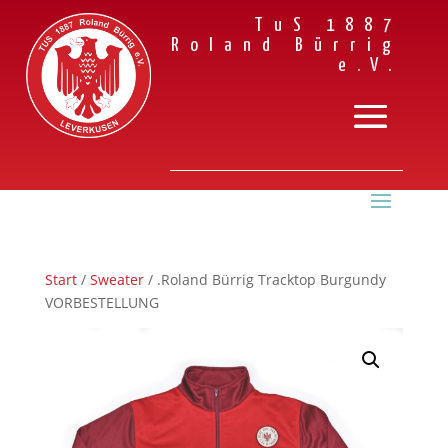
TuS 1887
Roland Bürrig
e.V.
Start
/
Sweater
/ .Roland Bürrig Tracktop Burgundy
VORBESTELLUNG