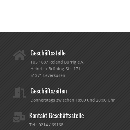
Geschäftsstelle

TuS 1887 Roland Bürrig e.V.
Heinrich-Brüning-Str. 171
51371 Leverkusen
Geschäftszeiten

Donnerstags zwischen 18:00 und 20:00 Uhr
Kontakt Geschäftsstelle

Tel.:
0214 / 69168